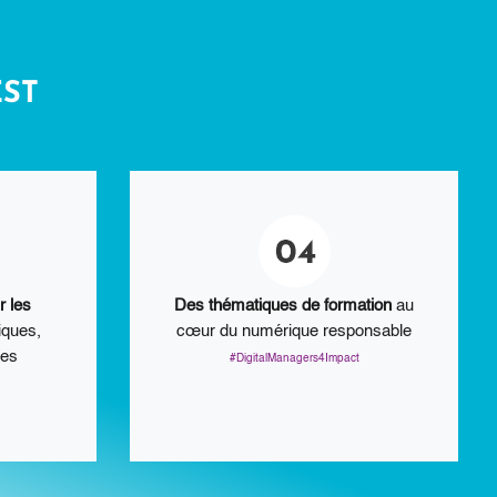
EST
r les
Des thématiques de formation
au
ques,
cœur du numérique responsable
ues
#DigitalManagers4Impact