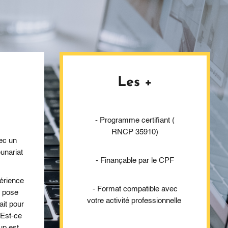
Les +
- Programme certifiant (
RNCP 35910)
ec un
eunariat
- Finançable par le CPF
érience
- Format compatible avec
e pose
votre activité professionnelle
ait pour
 Est-ce
up est