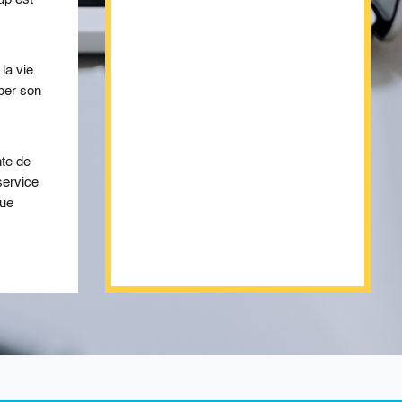
la vie
per son
nte de
service
que