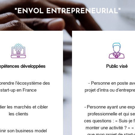
"ENVOL ENTREPRENEURIAL"
pétences développées
Public visé
rendre l'écosystème des
- Personne en poste av
start-up en France
projet d’intra ou d’entrepr
dier les marchés et cibler
-
Personne ayant une exp
les clients
professionnelle et qui s
ces questions : « Suis-je f
monter une activité ? » «
finir son business model
que mon projet de start-