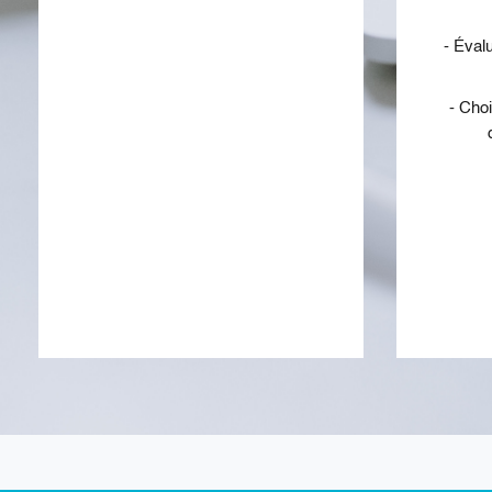
- Éval
- Choi